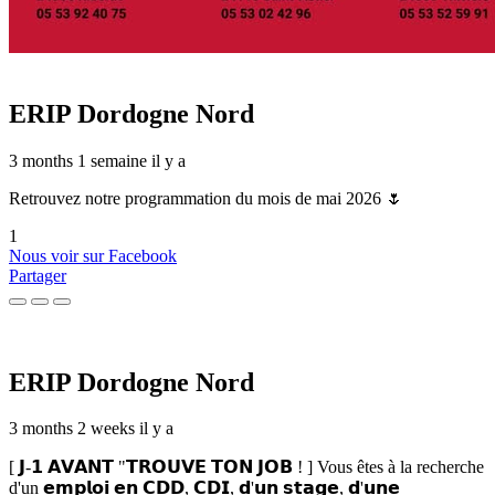
ERIP Dordogne Nord
3 months 1 semaine il y a
Retrouvez notre programmation du mois de mai 2026 🌷
1
Nous voir sur Facebook
Partager
ERIP Dordogne Nord
3 months 2 weeks il y a
[ 𝗝-𝟭 𝗔𝗩𝗔𝗡𝗧 "𝗧𝗥𝗢𝗨𝗩𝗘 𝗧𝗢𝗡 𝗝𝗢𝗕 ! ] Vous êtes à la recherche
d'un 𝗲𝗺𝗽𝗹𝗼𝗶 𝗲𝗻 𝗖𝗗𝗗, 𝗖𝗗𝗜, 𝗱'𝘂𝗻 𝘀𝘁𝗮𝗴𝗲, 𝗱'𝘂𝗻𝗲