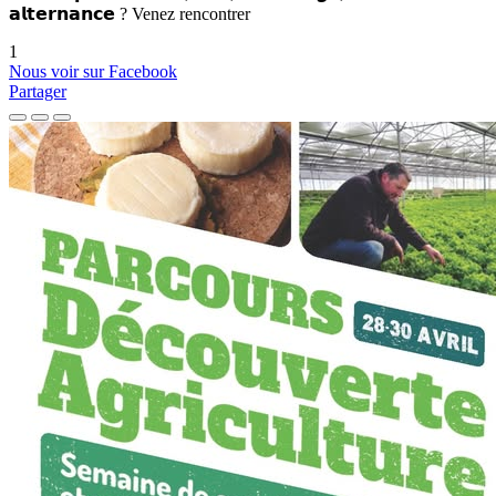
𝗮𝗹𝘁𝗲𝗿𝗻𝗮𝗻𝗰𝗲 ? Venez rencontrer
1
Nous voir sur Facebook
Partager